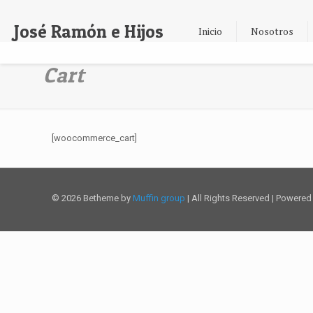
José Ramón e Hijos
Inicio
Nosotros
Cart
[woocommerce_cart]
© 2026 Betheme by
Muffin group
| All Rights Reserved | Powere