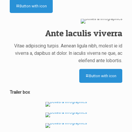
Button with icon
Ante laculis viverra
Vitae adipiscing turpis. Aenean ligula nibh, molest ie id
viverra a, dapibus at dolor. In iaculis viverra ne que, ac
eleifend ante lobortis.
Button with icon
VITAE ADIPIS
Vitae adipiscing turpis aenea
Trailer box
VITAE ADIPIS
Vestibul commodo volpat
VITAE ADIPIS
Nulla imperdiet sit amet magna
VITAE ADIPIS
Quisque lorem tortor fringilla