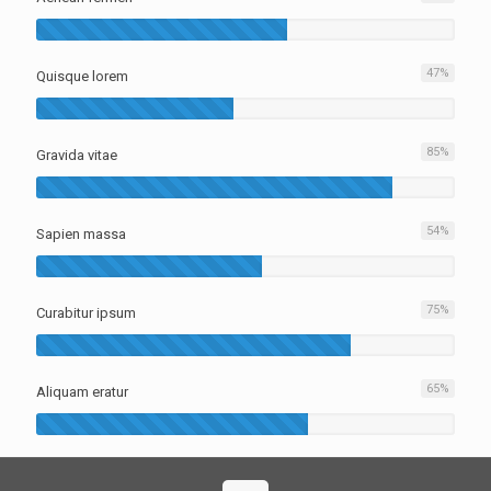
47
%
Quisque lorem
85
%
Gravida vitae
54
%
Sapien massa
75
%
Curabitur ipsum
65
%
Aliquam eratur