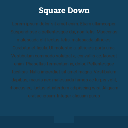
Square Down
Lorem ipsum dolor sit amet enim. Etiam ullamcorper.
Suspendisse a pellentesque dui, non felis. Maecenas
malesuada elit lectus felis, malesuada ultricies.
Curabitur et ligula. Ut molestie a, ultricies porta urna.
Vestibulum commodo volutpat a, convallis ac, laoreet
enim. Phasellus fermentum in, dolor. Pellentesque
facilisis. Nulla imperdiet sit amet magna. Vestibulum
dapibus, mauris nec malesuada fames ac turpis velit,
rhoncus eu, luctus et interdum adipiscing wisi. Aliquam
erat ac ipsum. Integer aliquam purus