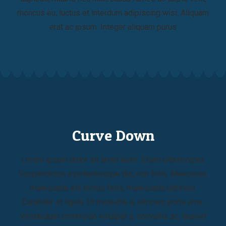
rhoncus eu, luctus et interdum adipiscing wisi. Aliquam
erat ac ipsum. Integer aliquam purus
Curve Down
Lorem ipsum dolor sit amet enim. Etiam ullamcorper.
Suspendisse a pellentesque dui, non felis. Maecenas
malesuada elit lectus felis, malesuada ultricies.
Curabitur et ligula. Ut molestie a, ultricies porta urna.
Vestibulum commodo volutpat a, convallis ac, laoreet