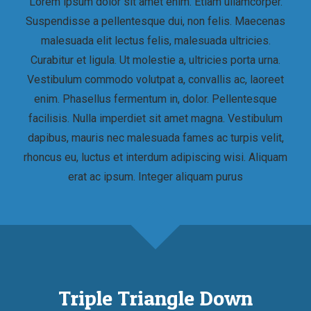
Lorem ipsum dolor sit amet enim. Etiam ullamcorper.
Suspendisse a pellentesque dui, non felis. Maecenas
malesuada elit lectus felis, malesuada ultricies.
Curabitur et ligula. Ut molestie a, ultricies porta urna.
Vestibulum commodo volutpat a, convallis ac, laoreet
enim. Phasellus fermentum in, dolor. Pellentesque
facilisis. Nulla imperdiet sit amet magna. Vestibulum
dapibus, mauris nec malesuada fames ac turpis velit,
rhoncus eu, luctus et interdum adipiscing wisi. Aliquam
erat ac ipsum. Integer aliquam purus
Triple Triangle Down