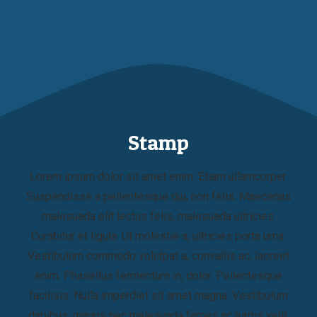
Stamp
Lorem ipsum dolor sit amet enim. Etiam ullamcorper.
Suspendisse a pellentesque dui, non felis. Maecenas
malesuada elit lectus felis, malesuada ultricies.
Curabitur et ligula. Ut molestie a, ultricies porta urna.
Vestibulum commodo volutpat a, convallis ac, laoreet
enim. Phasellus fermentum in, dolor. Pellentesque
facilisis. Nulla imperdiet sit amet magna. Vestibulum
dapibus, mauris nec malesuada fames ac turpis velit,